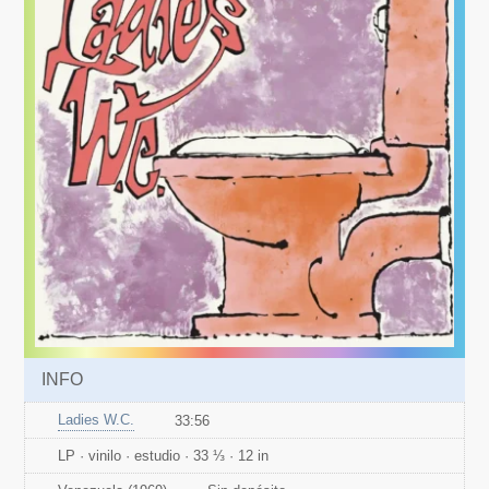
INFO
Ladies W.C.
33:56
LP · vinilo · estudio · 33 ⅓ · 12 in