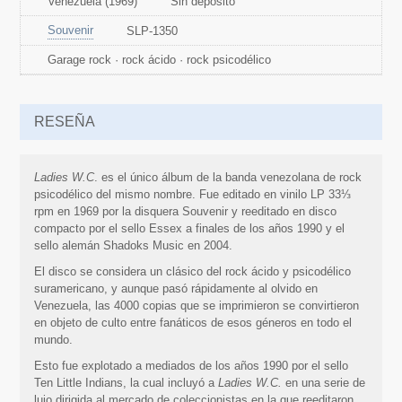
Venezuela (1969)
Sin depósito
Souvenir
SLP-1350
Garage rock · rock ácido · rock psicodélico
RESEÑA
Ladies W.C
. es el único álbum de la banda venezolana de rock
psicodélico del mismo nombre. Fue editado en vinilo LP 33⅓
rpm en 1969 por la disquera Souvenir y reeditado en disco
compacto por el sello Essex a finales de los años 1990 y el
sello alemán Shadoks Music en 2004.
El disco se considera un clásico del rock ácido y psicodélico
suramericano, y aunque pasó rápidamente al olvido en
Venezuela, las 4000 copias que se imprimieron se convirtieron
en objeto de culto entre fanáticos de esos géneros en todo el
mundo.
Esto fue explotado a mediados de los años 1990 por el sello
Ten Little Indians, la cual incluyó a
Ladies W.C.
en una serie de
lujo dirigida al mercado de coleccionistas en la que reeditaron