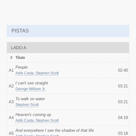
PISTAS
LADO A
#
Título
People
A1
02:40
Adib Casta
,
Stephen Scott
I can't see straight
A2
03:21
George Wiltzee Jr.
To walk on water
A3
03:21
Stephen Scott
Heaven's coming up
A4
04:19
Adib Casta
,
Stephen Scott
And everywhere I see the shadow of that life
A5
03:18