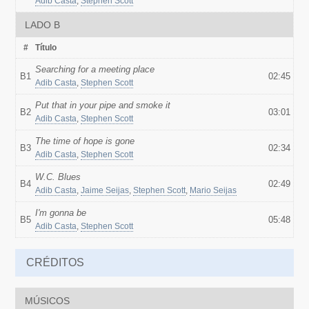
Adib Casta
,
Stephen Scott
LADO B
#
Título
Searching for a meeting place
B1
02:45
Adib Casta
,
Stephen Scott
Put that in your pipe and smoke it
B2
03:01
Adib Casta
,
Stephen Scott
The time of hope is gone
B3
02:34
Adib Casta
,
Stephen Scott
W.C. Blues
B4
02:49
Adib Casta
,
Jaime Seijas
,
Stephen Scott
,
Mario Seijas
I'm gonna be
B5
05:48
Adib Casta
,
Stephen Scott
CRÉDITOS
MÚSICOS