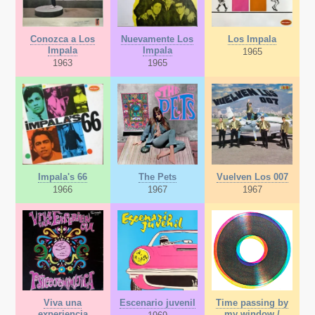
Conozca a Los
Nuevamente Los
Los Impala
Impala
Impala
1965
1963
1965
Impala's 66
The Pets
Vuelven Los 007
1966
1967
1967
Viva una
Escenario juvenil
Time passing by
experiencia
my window /