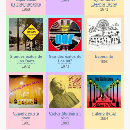
1969
psicotomimética
Eleanor Rigby
1968
1971
Grandes éxitos de
Grandes éxitos de
Esperanto
Los Darts
Los 007
1980
1972
1973
Cuando yo era
Carlos Moreán en
Fulano de tal
pavo
vivo
1994
1981
1993