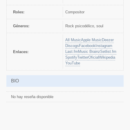
Roles:
Compositor
Géneros:
rock psicodélico, soul
All Music
Apple Music
Deezer
Discogs
Facebook
Instagram
Last.fm
Music Brainz
Setlist.fm
Enlaces:
Spotify
Twitter
Oficial
Wikipedia
YouTube
BIO
No hay reseña disponible