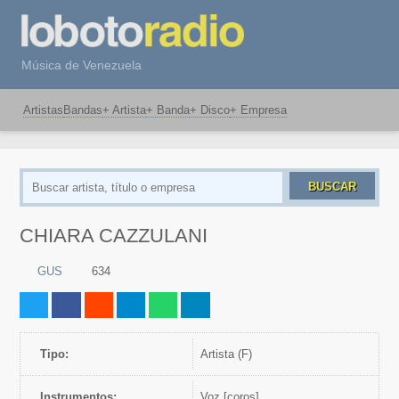
Música de Venezuela
Artistas
Bandas
+ Artista
+ Banda
+ Disco
+ Empresa
BUSCAR
CHIARA CAZZULANI
GUS
634
Tipo:
artista (F)
Instrumentos:
Voz [coros]