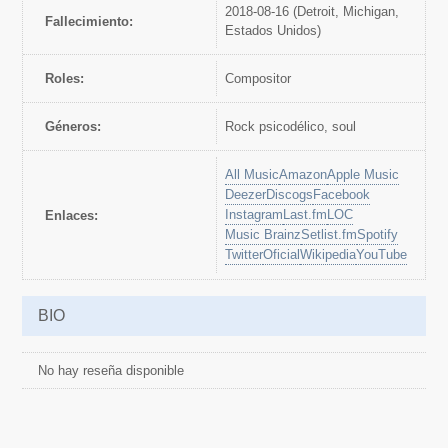
2018-08-16 (Detroit, Michigan,
Fallecimiento:
Estados Unidos)
Roles:
Compositor
Géneros:
rock psicodélico, soul
All Music
Amazon
Apple Music
Deezer
Discogs
Facebook
Instagram
Last.fm
LOC
Enlaces:
Music Brainz
Setlist.fm
Spotify
Twitter
Oficial
Wikipedia
YouTube
BIO
No hay reseña disponible