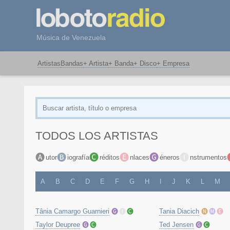
Música de Venezuela
Artistas
Bandas
+ Artista
+ Banda
+ Disco
+ Empresa
TODOS LOS ARTISTAS
🅐
🅑
🅒
🅔
🅖
🅘
utor
iografía
réditos
nlaces
éneros
nstrumentos
A
B
C
D
E
F
G
H
I
J
K
L
M
Tânia Camargo Guarnieri
🅖
🅘
🅒
Tania Diacich
🅝
🅜
🅔
Taylor Deupree
🅖
🅒
Ted Jensen
🅖
🅒