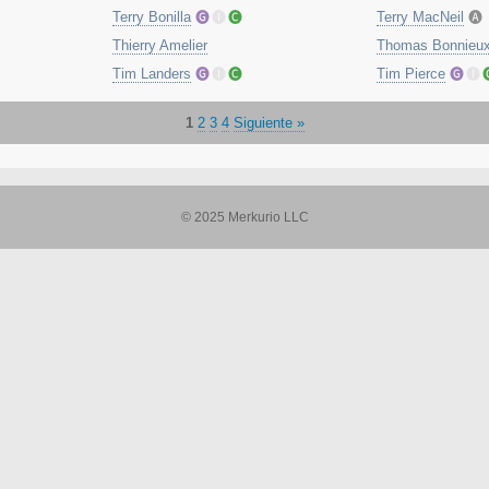
Terry Bonilla
🅖
🅘
🅒
Terry MacNeil
🅐
Thierry Amelier
Thomas Bonnieu
Tim Landers
🅖
🅘
🅒
Tim Pierce
🅖
🅘
1
2
3
4
Siguiente »
© 2025 Merkurio LLC