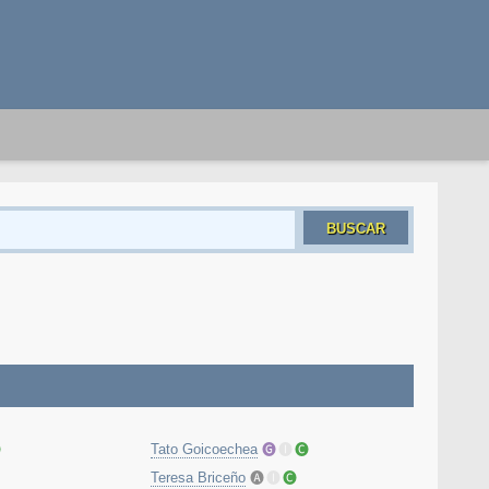
BUSCAR

Tato Goicoechea
🅖
🅘
🅒
Teresa Briceño
🅐
🅘
🅒