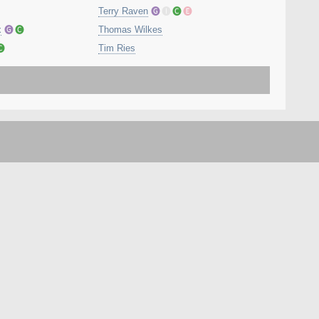
Terry Raven
🅖
🅘
🅒
🅔
x
🅖
🅒
Thomas Wilkes
🅒
Tim Ries