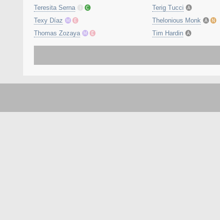
Teresita Serna
🅘
🅒
Terig Tucci
🅐
Texy Díaz
🅜
🅔
Thelonious Monk
🅐
🅝
Thomas Zozaya
🅜
🅔
Tim Hardin
🅐