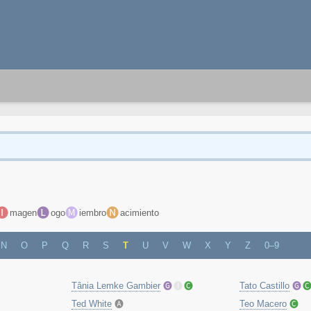
🅘
🅛
🅜
🅝
magen
ogo
iembro
acimiento
N
O
P
Q
R
S
T
U
V
W
X
Y
Z
0–9
Tânia Lemke Gambier
🅖
🅘
🅒
Tato Castillo
🅖

Ted White
🅐
Teo Macero
🅒