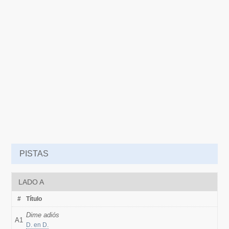
PISTAS
LADO A
#
Título
Dime adiós
A1
D. en D.