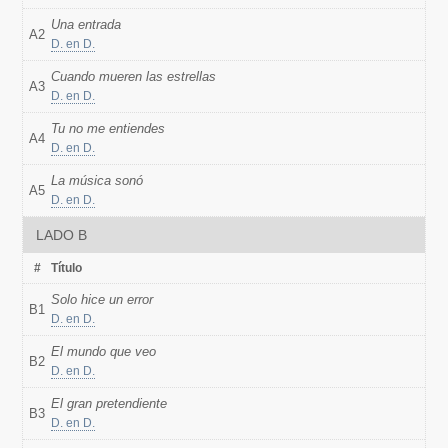
Una entrada
A2
D. en D.
Cuando mueren las estrellas
A3
D. en D.
Tu no me entiendes
A4
D. en D.
La música sonó
A5
D. en D.
LADO B
#
Título
Solo hice un error
B1
D. en D.
El mundo que veo
B2
D. en D.
El gran pretendiente
B3
D. en D.