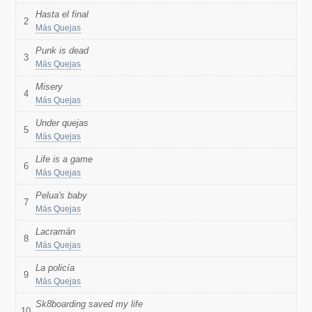
Hasta el final
2
Más Quejas
Punk is dead
3
Más Quejas
Misery
4
Más Quejas
Under quejas
5
Más Quejas
Life is a game
6
Más Quejas
Pelua's baby
7
Más Quejas
Lacramán
8
Más Quejas
La policía
9
Más Quejas
Sk8boarding saved my life
10