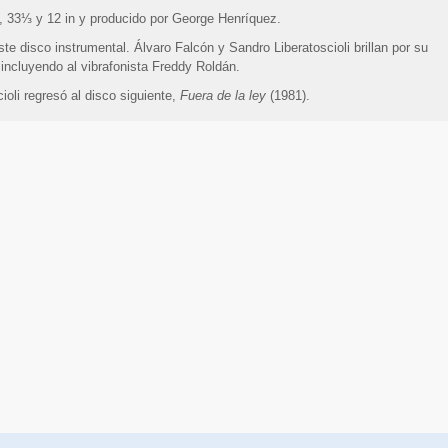
o, 33⅓ y 12 in y producido por George Henríquez.
ste disco instrumental. Álvaro Falcón y Sandro Liberatoscioli brillan por su
ncluyendo al vibrafonista Freddy Roldán.
ioli regresó al disco siguiente,
Fuera de la ley
(1981).