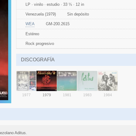
LP · vinilo · estudio · 33 ⅓ · 12 in
Venezuela (1979)
Sin depósito
WEA
GM-200.2615
Estéreo
Rock progresivo
DISCOGRAFÍA
1977
1979
1981
1983
1984
ezolano Aditus.