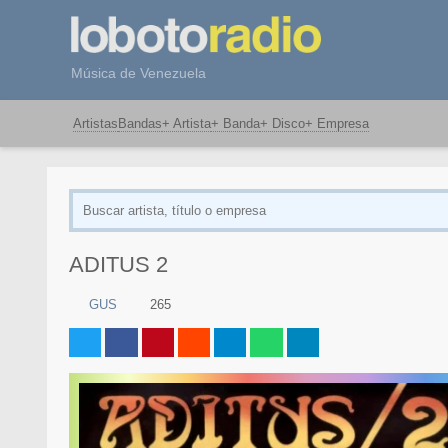
Música de Venezuela
Artistas
Bandas
+ Artista
+ Banda
+ Disco
+ Empresa
ADITUS 2
GUS
265