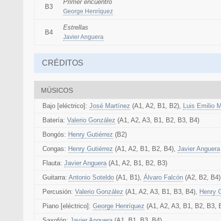
Primer encuentro
B3
George Henríquez
Estrellas
B4
Javier Anguera
CRÉDITOS
MÚSICOS
Bajo [eléctrico]:
José Martínez
(A1, A2, B1, B2),
Luis Emilio M
Batería:
Valerio González
(A1, A2, A3, B1, B2, B3, B4)
Bongós:
Henry Gutiérrez
(B2)
Congas:
Henry Gutiérrez
(A1, A2, B1, B2, B4),
Javier Anguera
Flauta:
Javier Anguera
(A1, A2, B1, B2, B3)
Guitarra:
Antonio Soteldo
(A1, B1),
Álvaro Falcón
(A2, B2, B4)
Percusión:
Valerio González
(A1, A2, A3, B1, B3, B4),
Henry G
Piano [eléctrico]:
George Henríquez
(A1, A2, A3, B1, B2, B3, 
Saxofón:
Javier Anguera
(A1, B1, B3, B4)