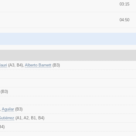
03:15
04:50
auri
(A3, B4),
Alberto Barnett
(B3)
(B3)
,
Aguilar
(B3)
utiérrez
(A1, A2, B1, B4)
B4)