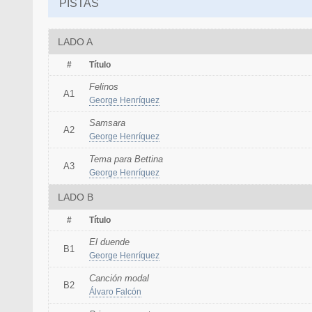
PISTAS
LADO A
#
Título
Felinos
A1
George Henríquez
Samsara
A2
George Henríquez
Tema para Bettina
A3
George Henríquez
LADO B
#
Título
El duende
B1
George Henríquez
Canción modal
B2
Álvaro Falcón