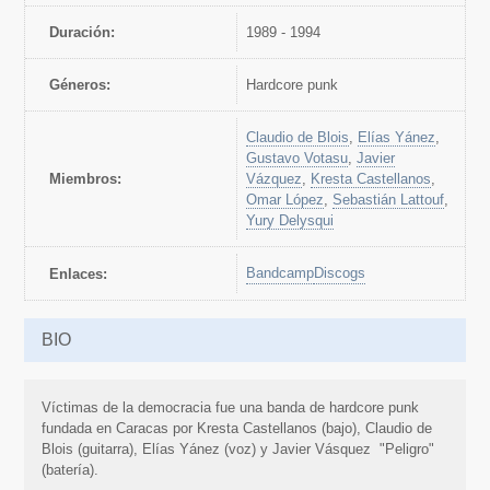
Duración:
1989 - 1994
Géneros:
hardcore punk
Claudio de Blois
,
Elías Yánez
,
Gustavo Votasu
,
Javier
Miembros:
Vázquez
,
Kresta Castellanos
,
Omar López
,
Sebastián Lattouf
,
Yury Delysqui
Bandcamp
Discogs
Enlaces:
BIO
Víctimas de la democracia fue una banda de hardcore punk
fundada en Caracas por Kresta Castellanos (bajo), Claudio de
Blois (guitarra), Elías Yánez (voz) y Javier Vásquez "Peligro"
(batería).