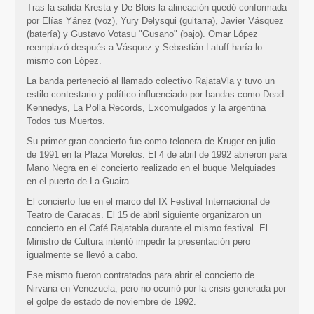
Tras la salida Kresta y De Blois la alineación quedó conformada
por Elías Yánez (voz), Yury Delysqui (guitarra), Javier Vásquez
(batería) y Gustavo Votasu "Gusano" (bajo). Omar López
reemplazó después a Vásquez y Sebastián Latuff haría lo
mismo con López.
La banda perteneció al llamado colectivo RajataVla y tuvo un
estilo contestario y político influenciado por bandas como Dead
Kennedys, La Polla Records, Excomulgados y la argentina
Todos tus Muertos.
Su primer gran concierto fue como telonera de Kruger en julio
de 1991 en la Plaza Morelos. El 4 de abril de 1992 abrieron para
Mano Negra en el concierto realizado en el buque Melquiades
en el puerto de La Guaira.
El concierto fue en el marco del IX Festival Internacional de
Teatro de Caracas. El 15 de abril siguiente organizaron un
concierto en el Café Rajatabla durante el mismo festival. El
Ministro de Cultura intentó impedir la presentación pero
igualmente se llevó a cabo.
Ese mismo fueron contratados para abrir el concierto de
Nirvana en Venezuela, pero no ocurrió por la crisis generada por
el golpe de estado de noviembre de 1992.