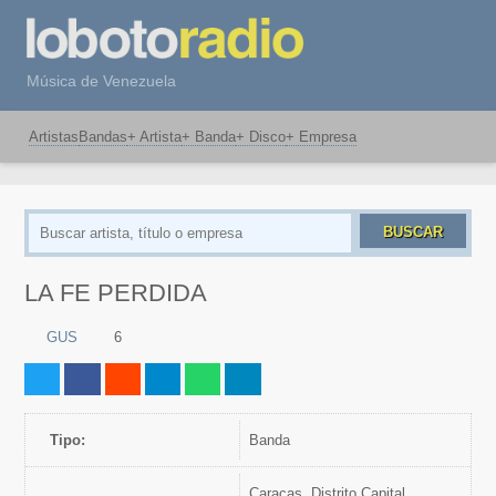
Música de Venezuela
Artistas
Bandas
+ Artista
+ Banda
+ Disco
+ Empresa
BUSCAR
LA FE PERDIDA
GUS
6
Tipo:
banda
Caracas, Distrito Capital,