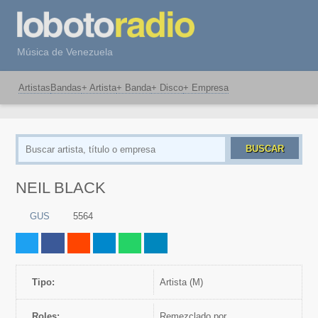
Música de Venezuela
Artistas
Bandas
+ Artista
+ Banda
+ Disco
+ Empresa
BUSCAR
NEIL BLACK
GUS
5564
Tipo:
artista (M)
Roles:
Remezclado por