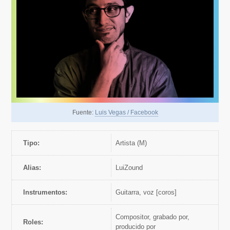
Fuente:
Luis Vegas / Facebook
Tipo:
artista (M)
Alias:
LuiZound
Instrumentos:
Guitarra, voz [coros]
Compositor, grabado por,
Roles:
producido por