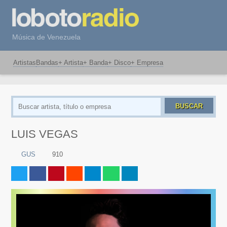
Música de Venezuela
Artistas
Bandas
+ Artista
+ Banda
+ Disco
+ Empresa
BUSCAR
LUIS VEGAS
GUS
910