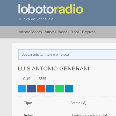
Música de Venezuela
Artistas
Bandas
+ Artista
+ Banda
+ Disco
+ Empresa
LUIS ANTONIO GENERANI
GUS
5565
Tipo:
artista (M)
Roles:
Diseño gráfico [carátula]