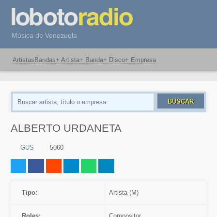
Música de Venezuela
Artistas
Bandas
+ Artista
+ Banda
+ Disco
+ Empresa
BUSCAR
ALBERTO URDANETA
GUS
5060
Tipo:
artista (M)
Roles:
Compositor