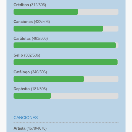
Créditos
(312/506)
Canciones
(432/506)
Carátulas
(493/506)
Sello
(502/506)
Catálogo
(340/506)
Depósito
(181/506)
CANCIONES
Artista
(4678/4678)