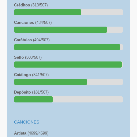
Créditos
(313/507)
Canciones
(434/507)
Carátulas
(494/507)
Sello
(503/507)
Catálogo
(341/507)
Depósito
(181/507)
CANCIONES
Artista
(4699/4699)